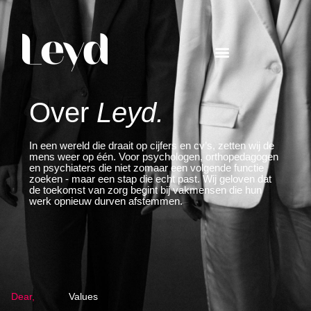
Over
Leyd.
In een wereld die draait op cijfers en cv’s, zetten wij de
mens weer op één. Voor psychologen, orthopedagogen
en psychiaters die niet zomaar een volgende functie
zoeken - maar een stap die echt past. Wij geloven dat
de toekomst van zorg begint bij vakmensen die hun
werk opnieuw durven afstemmen.
Dear,
Values