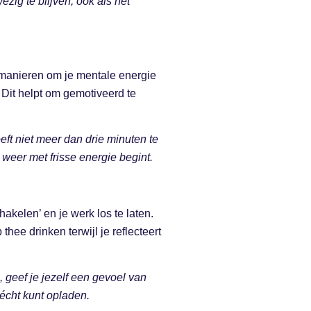
zig te blijven, ook als het
te manieren om je mentale energie
 Dit helpt om gemotiveerd te
oeft niet meer dan drie minuten te
weer met frisse energie begint.
akelen’ en je werk los te laten.
hee drinken terwijl je reflecteert
n, geef je jezelf een gevoel van
s écht kunt opladen.