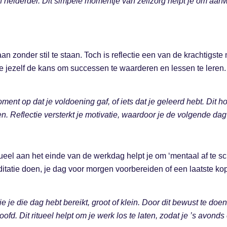
 helderder. Dit simpele momentje van zelfzorg helpt je om aanwe
gaan zonder stil te staan. Toch is reflectie een van de krachtigs
 je jezelf de kans om successen te waarderen en lessen te leren.
ment op dat je voldoening gaf, of iets dat je geleerd hebt. Dit h
 Reflectie versterkt je motivatie, waardoor je de volgende dag 
eel aan het einde van de werkdag helpt je om ‘mentaal af te sch
itatie doen, je dag voor morgen voorbereiden of een laatste kop t
ie je die dag hebt bereikt, groot of klein. Door dit bewust te doe
oofd. Dit ritueel helpt om je werk los te laten, zodat je ’s avond