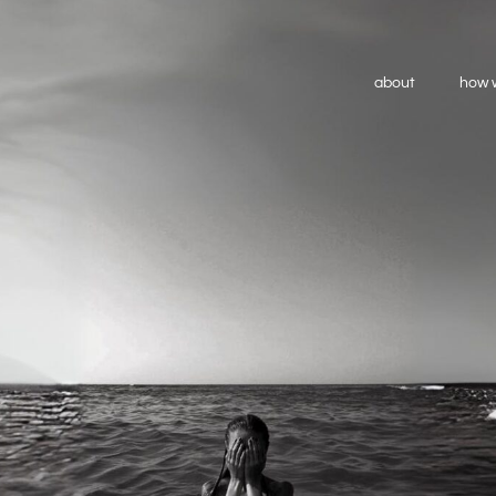
about
how 