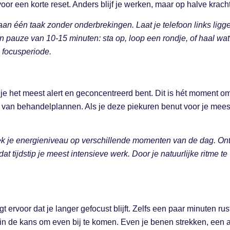
 voor een korte reset. Anders blijf je werken, maar op halve kracht
an één taak zonder onderbrekingen. Laat je telefoon links liggen,
pauze van 10-15 minuten: sta op, loop een rondje, of haal wat f
 focusperiode.
 je het meest alert en geconcentreerd bent. Dit is hét moment o
an behandelplannen. Als je deze piekuren benut voor je meest 
k je energieniveau op verschillende momenten van de dag. Ontd
at tijdstip je meest intensieve werk. Door je natuurlijke ritme te
 ervoor dat je langer gefocust blijft. Zelfs een paar minuten 
ein de kans om even bij te komen. Even je benen strekken, een