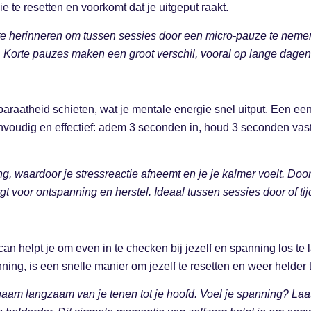
e te resetten en voorkomt dat je uitgeput raakt.
n te herinneren om tussen sessies door een micro-pauze te nem
. Korte pauzes maken een groot verschil, vooral op lange dagen
n paraatheid schieten, wat je mentale energie snel uitput. Een
envoudig en effectief: adem 3 seconden in, houd 3 seconden vas
, waardoor je stressreactie afneemt en je je kalmer voelt. Door
gt voor ontspanning en herstel. Ideaal tussen sessies door of t
n helpt je om even in te checken bij jezelf en spanning los te 
anning, is een snelle manier om jezelf te resetten en weer helder
ichaam langzaam van je tenen tot je hoofd. Voel je spanning? Laa