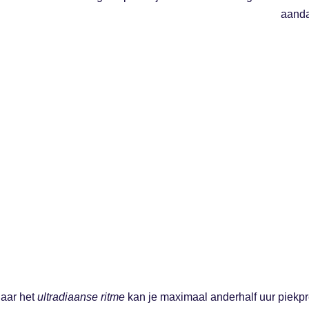
aanda
naar het
ultradiaanse ritme
kan je maximaal anderhalf uur piekpre