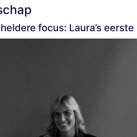
schap
about
how 
 heldere focus: Laura’s eerst