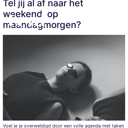
Tel jij al af naar het
weekend, op
maandagmorgen?
Voel je je overweldigd door een volle agenda met taken