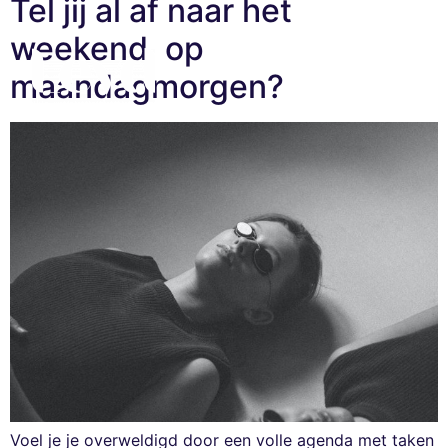
Tel jij al af naar het
weekend, op
maandagmorgen?
Voel je je overweldigd door een volle agenda met taken