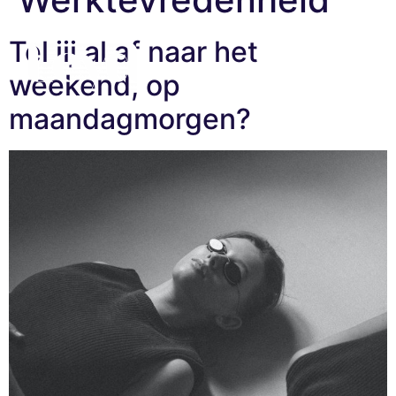
Tel jij al af naar het
weekend, op
maandagmorgen?